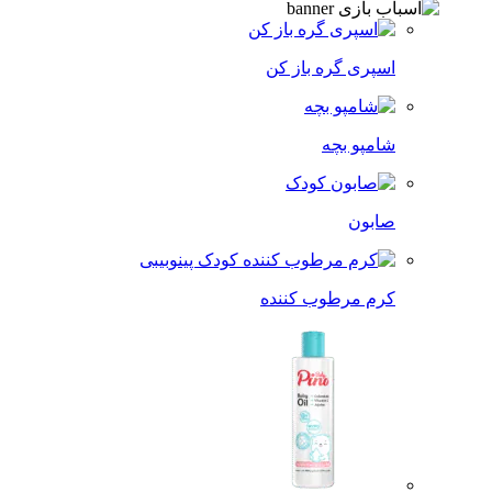
اسپری گره باز کن
شامپو بچه
صابون
کرم مرطوب کننده