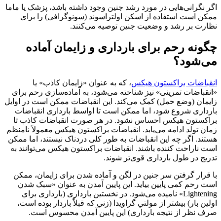
نگرانی‌هایی در مورد رشد جنین وجود داشته باشد، پزشک یا ماما
 است استفاده از اسکن اولتراسوند (سونوگرافی) را برای
رت بر رشد و وضعیت جنین توصیه می‌کنند.
نه رحم برای بارداری و زایمان آماده
‌شود؟
باضات براکستون هیکس
، که به عنوان «زایمان کاذب» یا
باضات تمرینی» نیز شناخته می‌شود، به آماده‌سازی رحم برای
ان (وضع حمل) کمک می‌کند. این‌ انقباضات ممکن است در اوایل
اری شروع شود، اما ممکن است تا اواسط بارداری انقباضات
کستون هیکس احساس نشود. در هر صورت انقباضات کاذب تا
 تولد ادامه می‌یابد. انقباضات براکستون هیکس معمولاً نامنظم
د. اگر چه این انقباضات به طور کلی دردناک نیستند، اما ممکن
ناراحت کننده باشند. انقباضات براکستون هیکس می‌توانند به
ج در طول بارداری قوی‌تر شوند.
رار گرفتن سر جنین در لگن و آماده شدن برای زایمان، ممکن
رحم کمی پایین بیاید. این پایین آمدن به عنوان «سبک شدن
Lightening» نامیده می‌شود. در نخستين بارداری (بارداری براي
ن بار) بيشتر از مولتي گراويدا (زني كه قبلاً باردار بوده است،
 نظر از نتيجه بارداری) این پایین آمدن محسوس است.