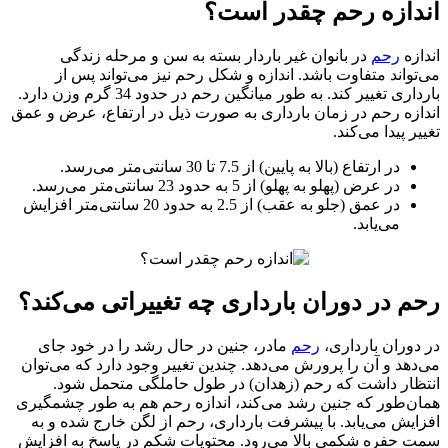
دازه رحم چقدر است؟
زه
رحم
در بانوان غیر باردار بسته به سن و مرحله زندگی
واند متفاوت باشد. اندازه و شکل رحم نیز می‌تواند پس از
بارداری تغییر کند. به طور میانگین رحم در حدود 34 گرم وزن دارد.
زه رحم در زمان بارداری به صورت ذیل در ارتفاع، عرض و عمق
ر پیدا می‌کند.
در ارتفاع (بالا به پایین) از 7.5 تا 30 سانتی‌متر می‌رسد.
در عرض (پهلو به پهلو) از 5 به حدود 23 سانتی‌متر می‌رسد.
در عمق (جلو به عقب) از 2.5 به حدود 20 سانتی‌متر افزایش
می‌یابد.
 در دوران بارداری چه تغییراتی می‌کند؟
وران بارداری،
رحم
مادر، جنین در حال رشد را در خود جای
هد و آن را پرورش می‌دهد. چندین تغییر وجود دارد که می‌توان
ظار داشت که رحم (زهدان) در طول حاملگی متحمل شود.
ن‌طور که جنین رشد می‌کند، اندازه رحم هم به طور چشمگیری
یش می‌یابد. با پیشرفت بارداری، رحم از لگن خارج شده و به
 حفره شکمی بالا می‌رود. محتویات شکم در پاسخ به افزایش