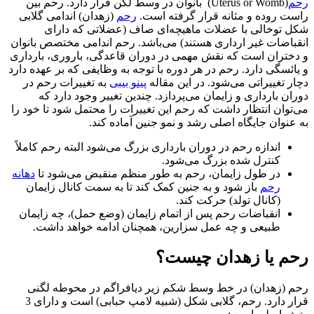
(Uterus or Womb) بانوان در وسط لگن قرار دارد. رحم بین
ت روده و مثانه قرار گرفته است.
رحم
(زهدان) اندامی گلابی
 توخالی با عضلات ماهیچه‌ای صاف (عضلاتی که دارای
اضات غیر ارداری هستند) می‌باشد. رحم اندامی مختصص بانوان
ختران است که نقش مهمی در دوران قاعدگی، باروری، بارداری
ئسگی دارد. رحم در هر دوره با توجه به وظایفی که بر عهده دارد
 تغییراتی می‌شود. در این مقاله
پینو بیبی
به تغییرات رحم در
ن بارداری و زایمان می‌پردازد. چندین تغییر وجود دارد که
وان انتظار داشت که رحم این تغییرات را محتمل ‌شود تا خود را
نوان جایگاه اصلی رشد و نمو جنین آماده کند.
اندازه رحم در دوران بارداری بزرگ می‌شود البته رحم کاملاً
کنترل شده بزرگ می‌شود.
در طول زایمان، رحم به طور منظم منقبض می‌شود تا
دهانه
رحم
باز شود و به جنین کمک کند تا به سمت کانال زایمان
(کانال تولد) حرکت کند.
انقباضات رحم پس از اتمام زایمان (وضع حمل)، چه زایمان
طبیعی و چه عمل سزارین، همچنان ادامه خواهد داشت.
م یا زهدان چیست؟
 (زهدان) در خط وسط شکم زیر دیافراگم در محوطه لگنی
قرار دارد. رحم، گلابی شکل (شبیه لامپ حبابی) است و دارای 3