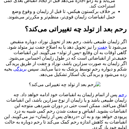
می‌یابد و به زائو اجازه می‌دهد قبل از ایجاد انقباض بعدی کمی
استراحت کند.
بر خلاف برکستون هیکس، تا قبل از زایمان و وقوع وضع
حمل انقباضات زایمان قوی‌تر، منظم‌تر و مکررتر می‌شوند.
 بعد از تولد چه تغییراتی می‌کند؟
زایمان طبیعی باشد، رحم بعد از تحویل نوزاد، دوباره منقبض
شود تا
جفت
را نیز تحویل دهد یا به اصلاح جفت نیز متولد شود.
 اوقات به آن وقایع «پس از تولد» می‌گویند. این انقباضات
ف‌تر از انقباضاتی است که در طول زایمان احساس می‌شود.
زایمان به صورت سزارین باشد، نوزاد و جفت از طریق بریدگی
 و دیواره رحم توسط پزشک به دنیا می‌آیند. سپس
بریدگی
بخیه
می‌شود و بریدگی یک اسکار تشکیل می‌دهد.
پس از اتمام زایمان به انقباضات خود ادامه خواهد داد. چه
ان طبیعی باشد و یا زایمان از نوع سزارین باشد، این انقباضات
اق می‌افتد. ممکن است حتی در دوران شیردهی متوجه این
باضات بشوید. انقباض و سفت شدن رحم کمی شبیه به درد
دی خواهد بود و به آن «دردهای پس از زایمان» نیز می‌گویند. این
اضات به کاهش اندازه رحم کمک می‌کند تا رحم دوباره به حالت
ه خود باز گردد.