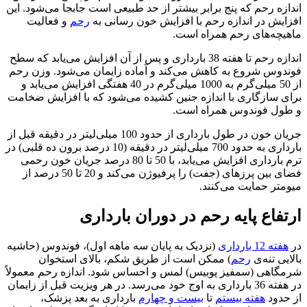
زه رحم که پنج برابر بیشتر از حد طبیعی است جابجا می‌شود. این
یش در اندازه رحم با افزایش خون رسانی به
رحم
و فعالیت
یچه‌های رحم همراه است.
اندازه رحم تا هفته 38 بارداری و پس از آن افزایش می‌یابد که سطح
دوس شروع به کاهش می‌کند و آماده زایمان می‌شود. وزن رحم
از 50 میلی‌گرم به 1000 میلی‌گرم در 40 هفتگی افزایش می‌یابد و
 سازگاری با اندازه جنین کشیده می‌شود که با افزایش ضخامت
ول فوندوس همراه است.
جریان خون در طول بارداری از حدود 100 میلی‌لیتر در دقیقه قبل از
بارداری به حدود 700 میلی‌لیتر در دقیقه (10 درصد برون ده قلبی) در
ترم بارداری افزایش می‌یابد، با 50 تا 80 درصد جریان خون رحمی
فضای بین پرزهای (جفت) را پرفیوژن می‌کند و 20 تا 50 درصد از
تر حمایت می‌کنند.
فاع پایه رحم در دوران بارداری
ته 12 بارداری
(نزدیک به پایان سه ماهه اول)، فوندوس (حاشیه
یی تنه‌ی
رحم
) ممکن است از طریق شکم، بالای استخوان
گاهی (سمفیز پوبیس) لمس و احساس شود. اندازه رحم معمولاً
در هفته 36 بارداری به اوج خود می‌رسد. در هر ویزیت قبل از زایمان
حدود
هفته بیستم
تا
بیست و چهارم
بارداری به بعد پزشک،