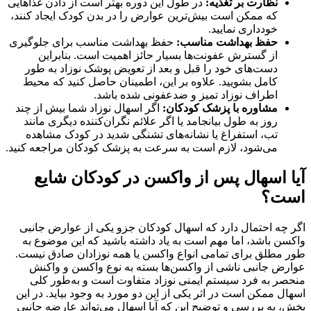
نظارت بر تغذیه:
در طول این دوره بهتر است از دادن غذاهایی
که ممکن است بیش‌ترین عوارض را در بدن کودک ایجاد کنند،
خودداری نمایید.
حفظ بهداشت مناسب:
حفظ بهداشت مناسب برای جلوگیری
از گسترش عفونت‌ها بسیار حائز اهمیت است. بنابراین
دست‌های خود را قبل و بعد از تعویض پوشک نوزاد به طور
کامل بشویید. علاوه بر این، اطمینان حاصل کنید که محیط
اطراف نوزاد تمیز و ضدعفونی شده باشد.
مشاوره با پزشک کودکان:
اگر اسهال نوزاد شما بیش از چند
روز به طول بیانجامد یا اگر علائم نگران‌کننده دیگری مانند
تب، استفراغ یا نشانه‌های تشنگی شدید در کودک مشاهده
می‌شود، لازم است به‌ سرعت به پزشک کودکان مراجعه کنید.
آیا اسهال پس از واکسن در کودکان شایع
است؟
اگر چه احتمال دارد که اسهال کودکان جزو یکی از عوارض جانبی
واکسن‌ باشد، اما مهم است به یاد داشته باشید که این موضوع به
طور مطلق برای تمامی انواع واکسن‌ یا همه نوزادان صادق نیست.
عوارض جانبی ناشی از واکسن‌ها بسته به نوع واکسن و واکنش
منحصر به فرد سیستم ایمنی نوزاد متفاوت است و به‌طور کلی
اسهال ممکن است در اثر یکی از این دو مورد به وجود بیاید. در این
بخش، به بررسی و توضیح این که آیا اسهال می‌تواند عارضه جانبی