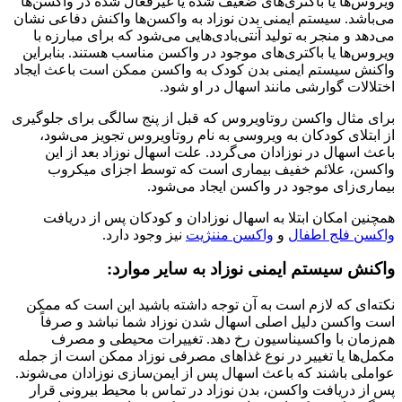
ویروس‌ها یا باکتری‌های ضعیف شده یا غیرفعال شده در واکسن‌ها
می‌باشد. سیستم ایمنی بدن نوزاد به واکسن‌ها واکنش دفاعی نشان
می‌دهد و منجر به تولید آنتی‌بادی‌هایی می‌شود که برای مبارزه با
ویروس‌ها یا باکتری‌های موجود در واکسن مناسب هستند. بنابراین
واکنش سیستم ایمنی بدن کودک به واکسن ممکن است باعث ایجاد
اختلالات گوارشی مانند اسهال در او شود.
برای مثال واکسن روتاویروس که قبل از پنج سالگی برای جلوگیری
از ابتلای کودکان به ویروسی به نام روتاویروس تجویز می‌شود،
باعث اسهال در نوزادان می‌گردد. علت اسهال نوزاد بعد از این
واکسن، علائم خفیف بیماری است که توسط اجزای میکروب
بیماری‌زای موجود در واکسن ایجاد می‌شود.
همچنین امکان ابتلا به اسهال نوزادان و کودکان پس از دریافت
واکسن فلج اطفال
و
واکسن مننژیت
نیز وجود دارد.
واکنش سیستم ایمنی نوزاد به سایر موارد:
نکته‌ای که لازم است به آن توجه داشته باشید این است که ممکن
است واکسن دلیل اصلی اسهال شدن نوزاد شما نباشد و صرفاً
هم‌زمان با واکسیناسیون رخ دهد. تغییرات محیطی و مصرف
مکمل‌ها یا تغییر در نوع غذاهای مصرفی نوزاد ممکن است از جمله
عواملی باشند که باعث اسهال پس از ایمن‌سازی نوزادان می‌شوند.
پس از دریافت واکسن، بدن نوزاد در تماس با محیط بیرونی قرار