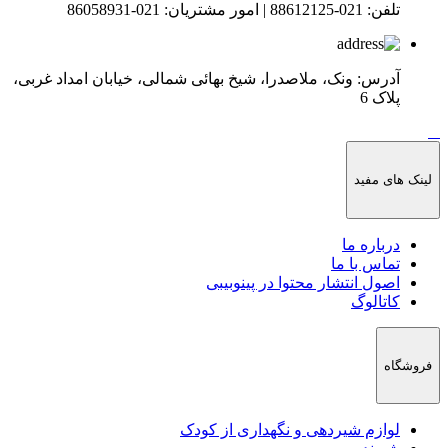
تلفن:
021-88612125
|
امور مشتریان:
021-86058931
آدرس:
ونک، ملاصدرا، شیخ بهائی شمالی، خیابان امداد غربی،
پلاک 6​
لینک های مفید
درباره ما
تماس با ما
اصول انتشار محتوا در پینوبیبی
کاتالوگ
فروشگاه
لوازم شیردهی و نگهداری از کودک