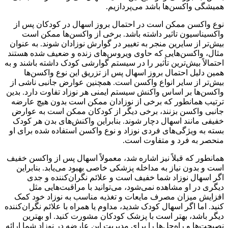
همیشگی واکسن‌ها باشد می‌پردازیم.
نوع واکسن‌ ممکن است در احتمال بروز اسهال در کودکان پس از
واکسیناسیون تاثیر داشته باشد. برخی از واکسن‌ها ممکن است
بیش‌تر از سایرین منجر به تغییر در گوارش نوزادان شوند. به عنوان
مثال، واکسن‌هایی که حاوی ویروس‌های زنده و ضعیف شده هستند
احتمالاً بیش‌ترین تأثیر را در سیستم گوارشی کودک داشته باشند و به
همین دلیل احتمال بروز اسهال پس از تزریق این نوع واکسن‌ها
بیش‌تر از سایر انواع واکسن‌ است. همچنین عوارض جانبی ناشی از
واکسن‌ها بر اساس واکنش سیستم ایمنی هر نوزاد تفاوت دارد. بدین
ترتیب همانطور که برخی از نوزادان ممکن است بدون هیچ عارضه
جانبی واکسن‌ بزنند، برخی دیگر از کودکان ممکن است به عوارض
خفیفی مانند اسهال دچار شوند. بنابراین واکنش‌های بدن هر کودک
بسته به ویژگی‌های فردی نوزاد و نوع واکسن استفاده‌ شده برای او
منحصر به فرد و متفاوت است.
همانطور که قبلاً نیز اشاره شد، معمولاً اسهال پس از واکسن خفیف
است و بدون نیاز به مداخله پزشکی خاصی بهبود می‌یابد. بنابراین
اگر اسهال نوزاد شما خفیف است و علائم نگران‌کننده و جدی
دیگری در او مشاهده نمی‌شود، می‌توانید با مراقبت‌هایی مثل
افزایش میزان مصرف مایعات و تغذیه مناسب به نوزاد خود کمک
کنید. اما اگر اسهال کودک شدید، مداوم یا همراه با علائم نگران‌کننده
دیگر باشد، بهتر است با پزشک کودکان مشورت کنید. او بهترین
نصیحت‌ها و راه‌حل‌ها را برای مدیریت این عارضه در نوزاد شما ارائه