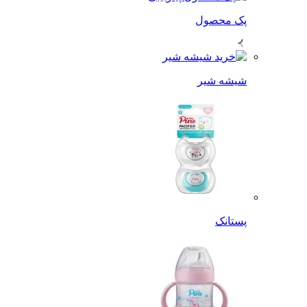
پک محصول
شیشه شیر
پستانک