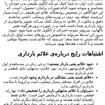
 دارد: اول، به شما کمک می‌کند الگوی طبیعی بدن خودتان را
سید و متوجه شوید کدام تغییرات برایتان «معمول» است، که
خودآگاهی در تشخیص زودهنگام علائم غیرطبیعی در آینده بسیار
مند خواهد بود. دوم، در ویزیت‌های پزشکی، داشتن سابقه‌ی
 و مکتوب از علائم، به پزشک کمک می‌کند تصویر واضح‌تری از
 بارداری شما داشته باشد و در صورت بروز هرگونه تغییر
انی، سریع‌تر متوجه انحراف از الگوی عادی شما شود. سوم،
 این ثبت‌ها می‌تواند به‌خصوص در روزهای سخت اوایل بارداری،
اه مثبتی به شما بدهد؛ می‌بینید که علائم شدید معمولاً موقتی
د و با گذشت هفته‌ها بهبود می‌یابند.
باهات رایج درباره‌ی علائم بارداری
«نبود علائم یعنی باردار نیستم»:
برخی زنان در سه‌ماهه‌ی اول
علائم قابل‌توجهی ندارند؛ نبود علامت به‌تنهایی دلیل قطعی بر
عدم بارداری نیست.
«علائم شدید یعنی مشکلی در بارداری وجود دارد»:
شدت
علائم در افراد مختلف بسیار متفاوت است و لزوماً با سلامت
بارداری ارتباطی ندارد.
«می‌توان با علائم به‌تنهایی بارداری را تشخیص داد»:
تنها راه
قطعی، تست بارداری یا آزمایش خون است؛ علائم فقط
راهنمای اولیه هستند و می‌توانند با شرایط دیگری مانند
استرس، تغییرات تیروئید یا حتی سایر بیماری‌ها اشتباه گرفته