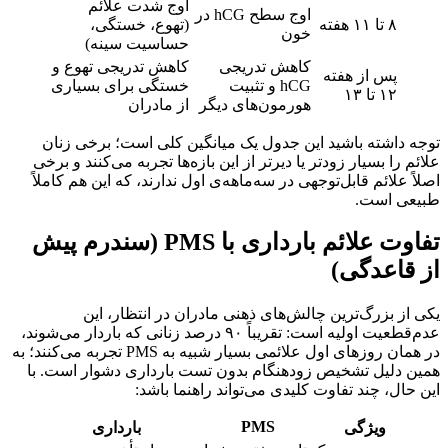
اوج شدت علائم
اوج سطح hCG در
۸ تا ۱۱ هفته
(تهوع، خستگی،
خون
حساسیت سینه)
کاهش تدریجی
کاهش تدریجی تهوع و
پس از هفته
hCG و تثبیت
خستگی برای بسیاری
۱۲ تا ۱۳
هورمون‌های دیگر
از مادران
 داشته باشید این جدول یک میانگین کلی است؛ برخی زنان
م را بسیار زودتر یا دیرتر از این بازه‌ها تجربه می‌کنند و برخی
ً علائم قابل‌توجهی در سه‌ماهه‌ی اول ندارند، که این هم کاملاً
عی است.
تفاوت علائم بارداری با PMS (سندرم پیش
قاعدگی)
از بزرگ‌ترین چالش‌های ذهنی مادران در انتظار، این
عدم‌قطعیت اولیه است: تقریباً ۹۰ درصد زنانی که باردار می‌شوند،
در همان روزهای اول علائمی بسیار شبیه به PMS تجربه می‌کنند؛ به
ن دلیل تشخیص زودهنگام بدون تست بارداری دشوار است. با
حال، چند تفاوت کلیدی می‌تواند راهنما باشد:
PMS
ویژگی
بارداری