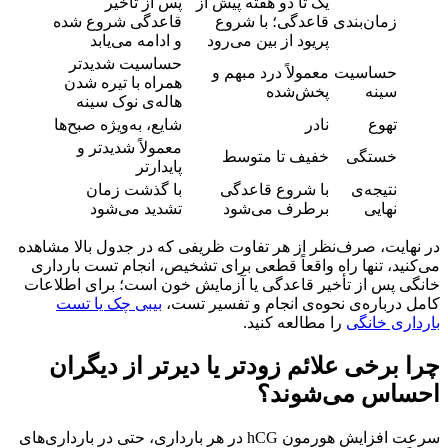
یک تا دو هفته پیش از
پس از تأخیر
زمان‌بندی
قاعدگی؛ با شروع
قاعدگی شروع شده
پریود از بین می‌رود
و ادامه می‌یابد
حساسیت شدیدتر
حساسیت
معمولاً درد مبهم و
همراه با تیره شدن
سینه
پخش‌شده
هاله‌ی نوک سینه
تهوع
نادر
شایع، به‌ویژه صبح‌ها
معمولاً شدیدتر و
خستگی
خفیف تا متوسط
پایدارتر
نتیجه‌ی
با شروع قاعدگی
با گذشت زمان
نهایی
برطرف می‌شود
تشدید می‌شود
هایت، صرف‌نظر از هر تفاوت ظریفی که در جدول بالا مشاهده
نید، تنها راه واقعاً قطعی برای تشخیص، انجام تست بارداری
گی پس از تأخیر قاعدگی یا آزمایش خون است؛ برای اطلاعات
 درباره‌ی نحوه‌ی انجام و تفسیر تست،
بیبی چک یا تست
اری خانگی
را مطالعه کنید.
 برخی علائم زودتر یا دیرتر از دیگران
ساس می‌شوند؟
سرعت افزایش هورمون hCG در هر بارداری، حتی در بارداری‌های