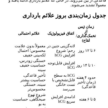
گی از بین می‌روند، در حالی که علائم بارداری ادامه یافته و
لاً تشدید می‌شوند.
ل زمان‌بندی بروز علائم بارداری
زمان (پس
از
اتفاق فیزیولوژیک
علائم احتمالی
تخمک‌گذاری/
لقاح)
لانه‌گزینی جنین در
معمولاً بدون علامت
۶ تا ۱۲ روز
رحم؛ شروع
محسوس؛ احتمال
افزایش hCG
لکه‌بینی خفیف
خستگی زودرس،
افزایش قابل‌توجه
۱۰ تا ۱۴ روز
حساسیت خفیف
hCG
سینه
hCG به سطح
تأخیر قاعدگی،
حدود ۴ هفته
قابل‌تشخیص با
حساسیت بیشتر
(زمان تأخیر
تست خانگی
سینه، خستگی
قاعدگی)
می‌رسد
محسوس‌تر
شروع تهوع
ادامه‌ی افزایش
۵ تا ۶ هفته
صبحگاهی، حساسیت
سریع hCG
به بو