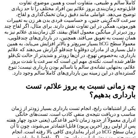
لاً سالم و طبیعی، متفاوت است و همین موضوع، تفاوت
‌توجه زمان‌بندی بروز علائم بین افراد مختلف را تا حد زیادی
ح می‌دهد. عواملی مانند دقیق زمان تخمک‌گذاری و لقاح،
ت لانه‌گزینی جنین، و حساسیت فردی بدن هر زن به تغییرات
ونی، همگی در این تفاوت نقش دارند. برای مثال، اگر لقاح چند
دیرتر از میانگین معمول اتفاق بیفتد، کل زمان‌بندی علائم نیز به
 نسبت به تعویق می‌افتد. همچنین، در بارداری‌های چندقلویی،
معمولاً سطح hCG بسیار سریع‌تر و بالاتر افزایش می‌یابد، به همین
 بسیاری از مادران دوقلو یا چندقلو گزارش می‌دهند که علائم
اری، به‌خصوص تهوع، در آن‌ها زودتر و شدیدتر از حالت تک‌قلو
ر شده است. نکته‌ی مهم این است که سرعت یا شدت بروز
م، به‌تنهایی نشانه‌ی سالم یا ناسالم بودن بارداری نیست؛ تنوع
ده‌ای در این زمینه بین بارداری‌های کاملاً سالم وجود دارد.
 زمانی نسبت به بروز علائم، تست
داری بدهیم؟
از اشتباهات رایج، انجام تست بارداری بسیار زودتر از زمان
سب و دریافت نتیجه‌ی منفی کاذب است. تست‌های خانگی
ری معمولاً از حدود زمان تأخیر قاعدگی (یعنی حدود چهار هفته
ز اولین روز آخرین پریود) قابل‌اعتمادتر می‌شوند، چون تا آن
زمان سطح hCG در ادرار به‌اندازه‌ی کافی بالا رفته است. انجام
چند روز زودتر از این زمان، حتی اگر واقعاً باردار باشید،