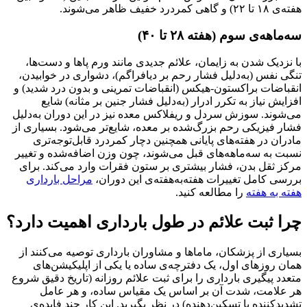
 کمردرد خفیف ظاهر می‌شوند.
اهه‌ی سوم (هفته ۲۸ تا ۴۰)
زدیک شدن به زایمان، علائم جدیدی مانند ورم پاها و دست‌ها،
 نفس (به‌دلیل فشار رحم بر دیافراگم)، دشواری در خوابیدن،
اضات براکستون-هیکس (انقباضات تمرینی و بدون درد شدید) و
یش نیاز به تکرر ادرار (به‌دلیل فشار جنین بر مثانه) شایع
وند. سوزش سردل و ریفلاکس معده نیز در این دوران به‌دلیل
 فیزیکی رحم بزرگ‌شده بر معده، شایع‌تر می‌شود. بسیاری از
ان در هفته‌های پایانی همچنین دچار کمردرد قابل‌توجه‌تری
 به سه‌ماهه‌های قبل می‌شوند، چون وزن اضافه‌شده و تغییر
 ثقل بدن، فشار بیشتری بر ستون فقرات وارد می‌کند. برای
ی کامل تغییرات هفته‌به‌هفته‌ی این دوران،
مراحل بارداری
 به هفته
را مطالعه کنید.
 ثبت علائم در طول بارداری اهمیت دارد؟
ری از پزشکان، ماماها و مشاوران بارداری توصیه می‌کنند از
 روزهای اول، یک دفترچه‌ی ساده یا یکی از اپلیکیشن‌های
د پیگیری بارداری را برای ثبت علائم روزانه (تاریخ دقیق شروع
علامت، شدت آن بر اساس یک مقیاس ساده، و هر عامل
دکننده یا تسکین‌دهنده) در نظر بگیرید. این کار چند فایده‌ی