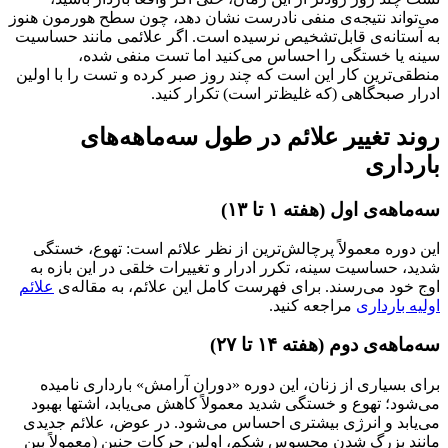
تواند نتیجه‌ی منفی نادرست نشان دهد، چون سطح هورمون هنوز
ستانه‌ی قابل‌تشخیص نرسیده است. اگر علائمی مانند حساسیت
ه یا خستگی را احساس می‌کنید اما تست منفی شده،
ی‌ترین کار این است که چند روز صبر کرده و تست را با اولین
ر صبحگاهی (که غلیظ‌تر است) تکرار کنید.
د تغییر علائم در طول سه‌ماهه‌های
داری
اهه‌ی اول (هفته ۱ تا ۱۳)
دوره معمولاً پرچالش‌ترین از نظر علائم است: تهوع، خستگی
، حساسیت سینه، تکرر ادرار و تغییرات خلقی در این بازه به
خود می‌رسند. برای فهرست کامل این علائم، به مقاله‌ی
علائم
ه بارداری
مراجعه کنید.
اهه‌ی دوم (هفته ۱۴ تا ۲۷)
 بسیاری از زنان، این دوره «دوران آرامش» بارداری نامیده
ود؛ تهوع و خستگی شدید معمولاً کاهش می‌یابد، اشتها بهبود
یابد و انرژی بیشتری احساس می‌شود. در عوض، علائم جدیدی
ند بزرگ شدن محسوس شکم، اولین حرکات جنین (معمولاً بین