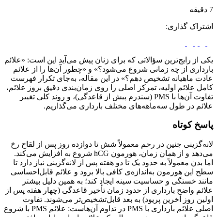
راک گذاری:
از رایج‌ترین سؤالاتی که برای زنان پیش می‌آید این است: «علائم
اری از چه زمانی شروع می‌شود؟» و «چطور آن‌ها را از علائم
ت ماهیانه تشخیص دهم؟» در این مقاله، به‌جای تکرار فهرست
 علائم اولیه، تمرکز اصلی را روی زمان‌بندی دقیق بروز علائم،
تفاوت آن‌ها با PMS (سندرم پیش از قاعدگی)، و روند کلی تغییر
م در طول سه‌ماهه‌های مختلف بارداری می‌گذاریم.
خ کوتاه
‌گزینی جنین در رحم معمولاً شش تا دوازده روز پس از لقاح رخ
می‌دهد و از همان زمان، هورمون hCG شروع به افزایش می‌کند.
بدن معمولاً به حدود یک تا دو هفته پس از لانه‌گزینی نیاز دارد تا
این هورمون به‌اندازه‌ی کافی بالا برود و علائم قابل‌احساسی
د خستگی و حساسیت سینه ایجاد کند؛ به همین دلیل بیشتر
م واضح بارداری از حدود زمان تأخیر قاعدگی (چهار هفته پس از
ن روز آخرین پریود) به بعد قابل‌تشخیص‌تر می‌شوند. تفاوت
اصلی علائم بارداری با PMS در تداوم آن‌هاست: علائم PMS با شروع