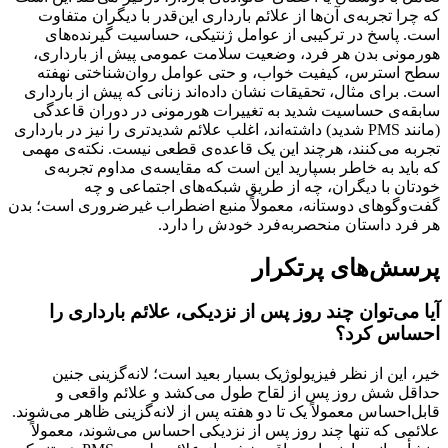
را تجربه‌ی آن‌ها از علائم بارداری این‌قدر با دیگران متفاوت
 پاسخ در ترکیبی از عوامل ژنتیکی، حساسیت گیرنده‌های
مونی بدن هر فرد، وضعیت سلامت عمومی پیش از بارداری،
 استرس، کیفیت خواب، و حتی عوامل روان‌شناختی نهفته
 برای مثال، تحقیقات نشان داده‌اند زنانی که پیش از بارداری
قه‌ی حساسیت شدید به تغییرات هورمونی در دوران قاعدگی
(مانند PMS شدید) داشته‌اند، اغلب علائم شدیدتری را نیز در بارداری
ه می‌کنند، هرچند این یک قاعده‌ی قطعی نیست. نکته‌ی مهمی
اید به خاطر بسپارید این است که مقایسه‌ی مداوم تجربه‌ی
ان با دیگران، چه از طریق شبکه‌های اجتماعی و چه
‌وگوهای دوستانه، معمولاً منبع اضطراب غیرضروری است؛ بدن
رد داستان منحصربه‌فرد خودش را دارد.
سش‌های پرتکرار
 می‌توان چند روز پس از نزدیکی، علائم بارداری را
اس کرد؟
 این از نظر فیزیولوژیک بسیار بعید است؛ لانه‌گزینی جنین
قل شش روز پس از لقاح طول می‌کشد و علائم واقعی و
‌احساس معمولاً یک تا دو هفته پس از لانه‌گزینی ظاهر می‌شوند.
می که تنها چند روز پس از نزدیکی احساس می‌شوند، معمولاً