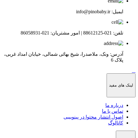
ایمیل:
info@pinobaby.ir
تلفن:
021-88612125
|
امور مشتریان:
021-86058931
آدرس:
ونک، ملاصدرا، شیخ بهائی شمالی، خیابان امداد غربی،
پلاک 6​
لینک های مفید
درباره ما
تماس با ما
اصول انتشار محتوا در پینوبیبی
کاتالوگ