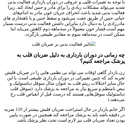
با توجه به تغییرات قلبی و عروقی در دوران بارداری فعالیت بدنی
شدید می‌تواند مشكلات زيادي را براي مادر و جنين ايجاد كند. زيرا
فعالیت بدنی شدید باعث انحراف جریان خون مادر به اندام‌های
حیاتی جنين از طريق جفت مي‌شود و سقط جنین و يا ناهنجاری های
مادرزادی را به دنبال دارد بنابراين داشتن فعاليت بدني درست بسيار
مهم است.فشار خون معمولاً در سه‌ماهه دوم کاهش می‌یابد اما
ممکن است در سه‌ماهه سوم به مقادیر طبیعی بازگردد.
چه زمانی در دوران بارداری به دلیل ضربان قلب به
پزشک مراجعه کنیم؟
زن باردار گاهی اوقات می تواند بی نظمی هايي را در ضربان قلبش
تجربه کند كه چنین تغییراتی در دوران بارداری طبیعی است. با این
حال سایر اختلالات ریتم قلب به عنوان مثال سوفل دیاستولیک و
نبض نامنظم و سریع نياز به مراجعه به پزشك دارد. (سوفل قلب
دیاستولیک سوفل‌هایی هستند که درست قبل از انقباض قلب رخ
می‌دهند.)
اگر خانم باردار در حال استراحت ضربان قلبش بيشتر از 110 ضربه
در دقیقه باشد بايد به پزشك مراجعه كند همچنين در صورت پايين
بودن تعداد ضربان قلب نيز لازم است تحت نظر پزشك باشد.