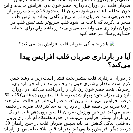
ضربان قلب. در دوران بارداری حجم خون بدن افزایش می‌یابد و این
خون اضافه باعث مي‌شود ضربان قلب حدود 25 درصد سریع‌تر از
حد طبیعی شود. ضربان قلب سریع‌تر گاهی اوقات به تپش قلب
منجر می‌گردد كه باعث می‌شود قلب سريع‌تر بتپد. تپش قلب در
دوران بارداری می‌تواند طبیعی و بی‌ضرر باشد ولي براي احتياط
حتما به پزشك مراجعه كنيد.
آیا در بارداری ضربان قلب افزایش پیدا
می‌کند؟
در دوران بارداری قلب بیشتر تحت فشار است زیرا با رشد جنین
لازم است مقدار بیشتری خون به رحم برسد. در اواخر بارداری،
رحم یک پنجم حجم خون زن باردار را دریافت می‌کند. در دوران
بارداری میزان خون پمپاژ شده توسط قلب (برون ده قلبی) 25 تا 50
درصد افزایش می‌یابد بنابراین تعداد ضربان قلب در حالت استراحت
از 60 ضربه در دقیقه قبل از بارداری به حداکثر 100 ضربه در دقیقه
تغيير مي‌كند. در حین ورزش ضربان قلب و برون‌دهي قلب در یک
زن باردار بیشتر افزایش می‌یابد. در حدود هفته30 ام بارداری برون
ده قلبی اندکی کاهش می‌یابد سپس ضربان قلب در حین زایمان 30
درصد دیگر افزایش پيدا مي‌كند. ضربان قلب بلافاصله پس از زایمان