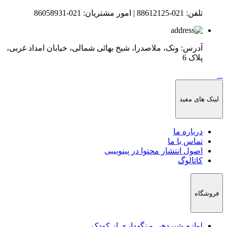
تلفن:
021-88612125
|
امور مشتریان:
021-86058931
آدرس:
ونک، ملاصدرا، شیخ بهائی شمالی، خیابان امداد غربی،
پلاک 6​
لینک های مفید
درباره ما
تماس با ما
اصول انتشار محتوا در پینوبیبی
کاتالوگ
فروشگاه
لوازم شیردهی و نگهداری از کودک