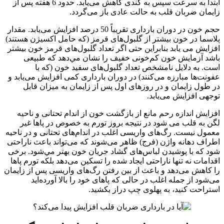
ابتدا به سرعت سپس به کندی کاهش می‌یابد. حدود 6 هفته پس از
زایمان ضربان قلب به حالت عادی باز می‌گردد.
حجم خون در دوران بارداری تقریباً 50 درصد افزایش می‌یابد. مقدار
پلاسما در خون بیشتر از گلبول‌های قرمز (که حامل اکسیژن هستند)
افزایش می یابد بنابراین حتی اگر تعداد گلبول‌های قرمز خون بیشتر
باشد آزمایش خون کم‌خونی خفیف را نشان مي‌دهد که طبیعی
است. به دلایل نامشخص تعداد گلبول‌های سفید خون (که با
عفونت‌ها مبارزه می‌کنند) در دوران بارداری کمی افزایش می‌یابد و
در طول زایمان و در روزهای اول پس از زایمان به میزان قابل
توجهی افزایش می‌یابد.
افزایش اندازه رحم مانع از بازگشت خون از اندام تحتانی و ناحیه
لگن به قلب می شود در نتیجه بروز تورم به خصوص در پاها غیر
معمول نیست. رگ‌های واریسی اغلب در اندام‌های تحتانی و در ناحیه
اطراف دهانه واژن (فرج) ظاهر می‌شوند که می‌تواند باعث ناراحتی
شود كه با پوشيدن لباس‌های گشاد جریان خون بهتر مي‌شود. برخی
اقدامات نه تنها ناراحتی ایجاد شده را تسکین می‌دهد بلکه تورم پاها
را کاهش می‌دهد و باعث از بین رفتن رگ‌های واریسی پس از زایمان
می‌شود از جمله اغلب در حالی که پاهای خود را بالا آورده‌اید
استراحت کنید، به پهلوی چپ دراز بکشید.