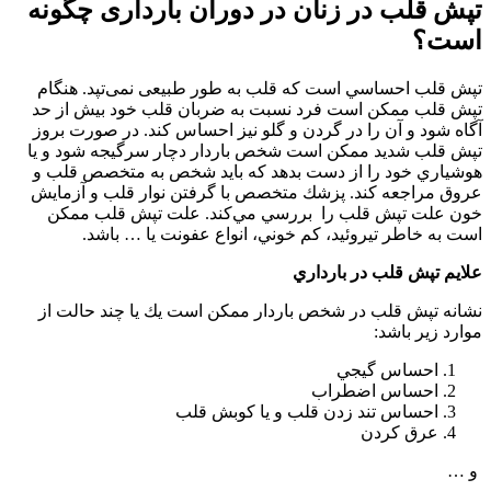
تپش قلب در زنان در دوران بارداری چگونه
است؟
تپش قلب احساسي است که قلب به طور طبیعی نمی‌تپد. هنگام
تپش قلب ممکن است فرد نسبت به ضربان قلب خود بیش از حد
آگاه شود و آن را در گردن و گلو نیز احساس کند. در صورت بروز
تپش قلب شديد ممكن است شخص باردار دچار سرگيجه شود و يا
هوشياري خود را از دست بدهد که باید شخص به متخصص قلب و
عروق مراجعه کند. پزشك متخصص با گرفتن نوار قلب و آزمايش
خون علت تپش قلب را بررسي مي‌كند. علت تپش قلب ممكن
است به خاطر تيروئيد، كم خوني، انواع عفونت يا … باشد.
علايم تپش قلب در بارداري
نشانه تپش قلب در شخص باردار ممكن است يك يا چند حالت از
موارد زير باشد:
احساس گيجي
احساس اضطراب
احساس تند زدن قلب و يا كوبش قلب
عرق كردن
و …