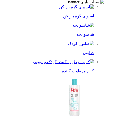
اسپری گره باز کن
شامپو بچه
صابون
کرم مرطوب کننده