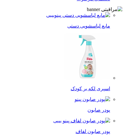
مایع لباسشویی دستی
اسپری لکه‌ بر کودک
پودر صابون
پودر صابون لفاف